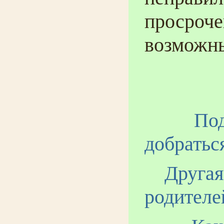
просроч
возможны
По
добраться
Другая
родителе