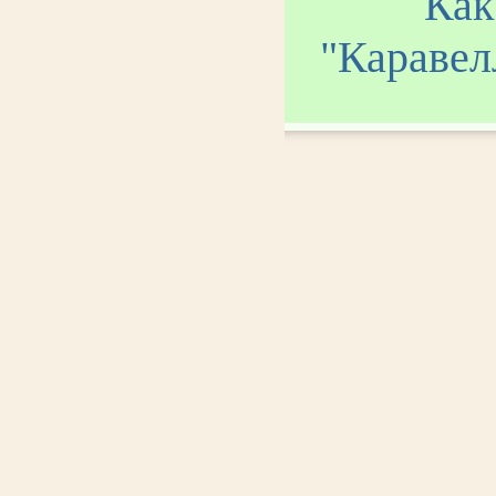
Как
"Каравел