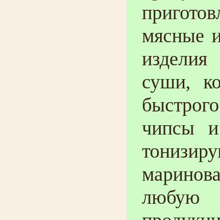
приготов
мясные и
изделия
суши, к
быстрог
чипсы и
тониз
марино
любую