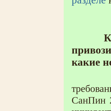
К
привози
какие н
Согл
требов
СанПин 2