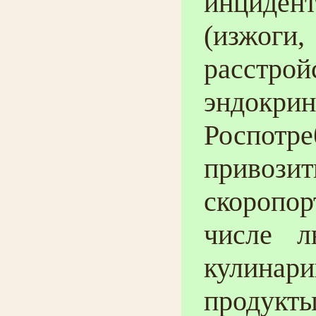
инциден
(изжог
расстр
эндо
Роспотр
приво
скоропо
числе л
кулина
продук