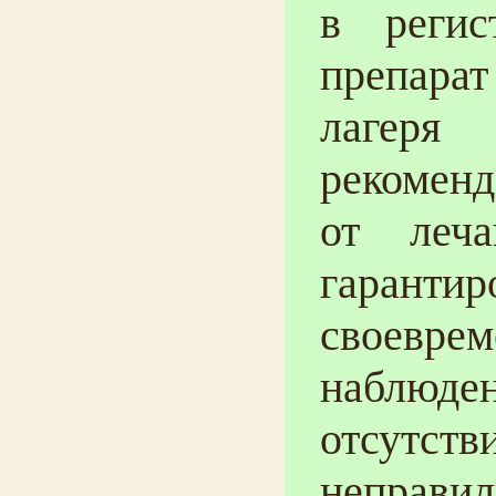
в регис
препарат
лаге
рекоменд
от леча
гарант
своевре
наблюде
отсут
неправи