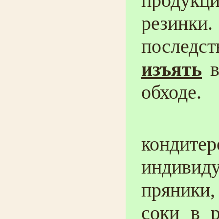
продукц
резинки
последст
изъять
в
обходе.
Можно
конди
индивид
пряники,
соки в р