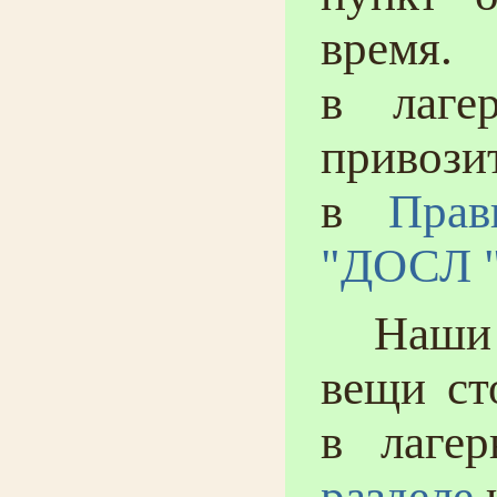
время.
в лагер
привоз
в
Пра
"ДОСЛ "
Наши ре
вещи ст
в лаге
разделе
н