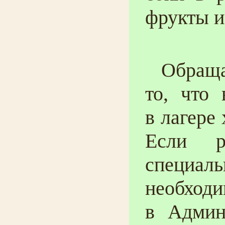
фрукты и
Обращае
то, что
в лагере
Если р
специал
необход
в Админ