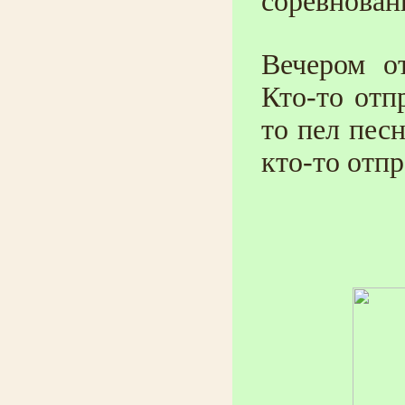
соревнован
Вечером о
Кто-то отп
то пел песн
кто-то отпр