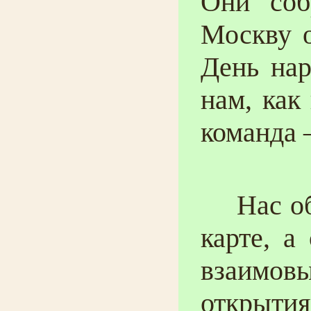
Они соб
Москву о
День нар
нам, как
команда 
Нас объ
карте, а
взаимов
открыти