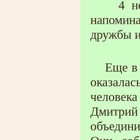
4 нояб
напомин
дружбы и
Еще в 16
оказала
человек
Дмитри
объедин