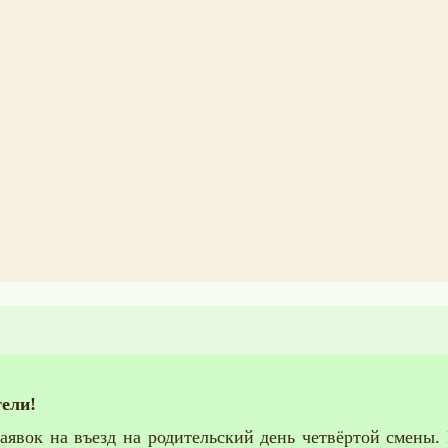
ели!
явок на въезд на родительский день четвёртой смены