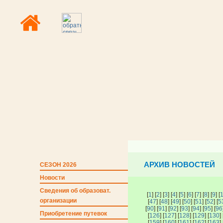
АРХИВ НОВОСТЕЙ
СЕЗОН 2026
Новости
Сведения об образоват.
[
1
] [
2
] [
3
] [
4
] [
5
] [
6
] [
7
] [
8
] [
9
] [
организации
[
47
] [
48
] [
49
] [
50
] [
51
] [
52
] [
5
[
90
] [
91
] [
92
] [
93
] [
94
] [
95
] [
96
Приобретение путевок
[
126
] [
127
] [
128
] [
129
] [
130
] 
[
159
] [
160
] [
161
] [
162
] [
163
] 