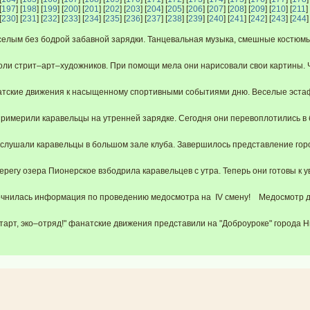
[
197
] [
198
] [
199
] [
200
] [
201
] [
202
] [
203
] [
204
] [
205
] [
206
] [
207
] [
208
] [
209
] [
210
] [
211
] 
[
230
] [
231
] [
232
] [
233
] [
234
] [
235
] [
236
] [
237
] [
238
] [
239
] [
240
] [
241
] [
242
] [
243
] [
244
]
селым без бодрой забавной зарядки. Танцевальная музыка, смешные костюмы
и стрит–арт–художников. При помощи мела они нарисовали свои картины. Чт
тские движения к насыщенному спортивными событиями дню. Веселые эстафе
имерили каравельцы на утренней зарядке. Сегодня они перевоплотились в 
слушали каравельцы в большом зале клуба. Завершилось представление горо
егу озера Пионерское взбодрила каравельцев с утра. Теперь они готовы к ув
нилась информация по проведению медосмотра на IV смену! Медосмотр для
тарт, эко–отряд!" фанатские движения представили на "Доброуроке" города Н