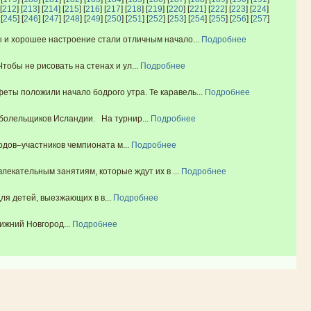
[
212
] [
213
] [
214
] [
215
] [
216
] [
217
] [
218
] [
219
] [
220
] [
221
] [
222
] [
223
] [
224
]
 [
245
] [
246
] [
247
] [
248
] [
249
] [
250
] [
251
] [
252
] [
253
] [
254
] [
255
] [
256
] [
257
]
 и хорошее настроение стали отличным начало...
Подробнее
обы не рисовать на стенах и ул...
Подробнее
ты положили начало бодрого утра. Те каравель...
Подробнее
болельщиков Исландии. На турнир...
Подробнее
дов–участников чемпионата м...
Подробнее
лекательным занятиям, которые ждут их в ...
Подробнее
 детей, выезжающих в в...
Подробнее
ижний Новгород...
Подробнее