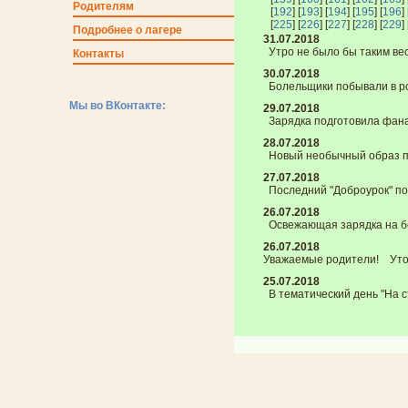
Родителям
[
192
] [
193
] [
194
] [
195
] [
196
] 
[
225
] [
226
] [
227
] [
228
] [
229
] 
Подробнее о лагере
31.07.2018
Утро не было бы таким ве
Контакты
30.07.2018
Болельщики побывали в рол
Мы во ВКонтакте:
29.07.2018
Зарядка подготовила фана
28.07.2018
Новый необычный образ пр
27.07.2018
Последний "Доброурок" по
26.07.2018
Освежающая зарядка на бер
26.07.2018
Уважаемые родители! Уточ
25.07.2018
В тематический день "На с