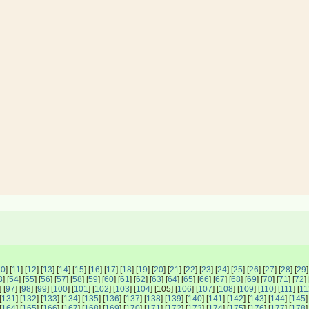
10
] [
11
] [
12
] [
13
] [
14
] [
15
] [
16
] [
17
] [
18
] [
19
] [
20
] [
21
] [
22
] [
23
] [
24
] [
25
] [
26
] [
27
] [
28
] [
29
]
3
] [
54
] [
55
] [
56
] [
57
] [
58
] [
59
] [
60
] [
61
] [
62
] [
63
] [
64
] [
65
] [
66
] [
67
] [
68
] [
69
] [
70
] [
71
] [
72
] 
] [
97
] [
98
] [
99
] [
100
] [
101
] [
102
] [
103
] [
104
] [105] [
106
] [
107
] [
108
] [
109
] [
110
] [
111
] [
11
[
131
] [
132
] [
133
] [
134
] [
135
] [
136
] [
137
] [
138
] [
139
] [
140
] [
141
] [
142
] [
143
] [
144
] [
145
]
[
164
] [
165
] [
166
] [
167
] [
168
] [
169
] [
170
] [
171
] [
172
] [
173
] [
174
] [
175
] [
176
] [
177
] [
178
]