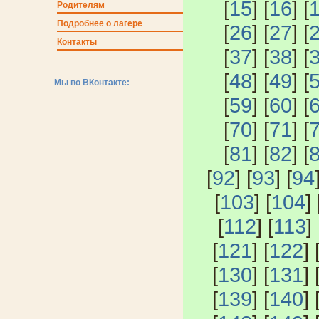
[
15
] [
16
] [
Родителям
Подробнее о лагере
[
26
] [
27
] [
Контакты
[
37
] [
38
] [
[
48
] [
49
] [
Мы во ВКонтакте:
[
59
] [
60
] [
[
70
] [
71
] [
[
81
] [
82
] [
[
92
] [
93
] [
94
[
103
] [
104
] 
[
112
] [
113
] 
[
121
] [
122
] 
[
130
] [
131
] 
[
139
] [
140
] 