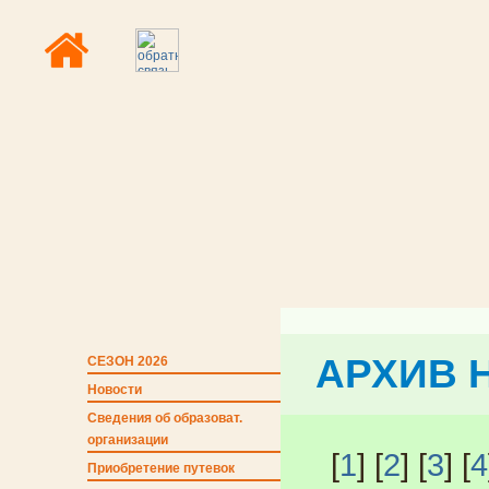
АРХИВ 
СЕЗОН 2026
Новости
Сведения об образоват.
организации
[
1
] [
2
] [
3
] [
4
Приобретение путевок