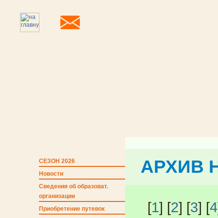
АРХИВ 
СЕЗОН 2026
Новости
Сведения об образоват.
организации
[
1
] [
2
] [
3
] [
4
Приобретение путевок