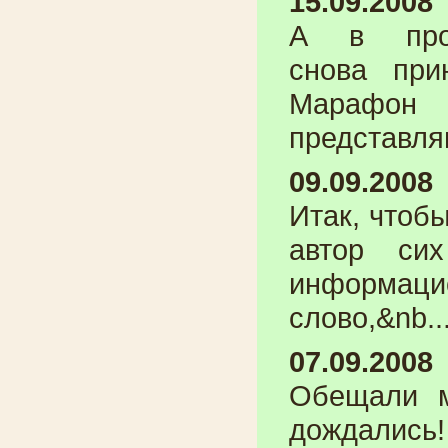
15.09.2008
А в прош
снова пр
Марафо
представля
09.09.2008
Итак, чтобы
автор си
информац
слово,&nb..
07.09.2008
Обещали м
дождались