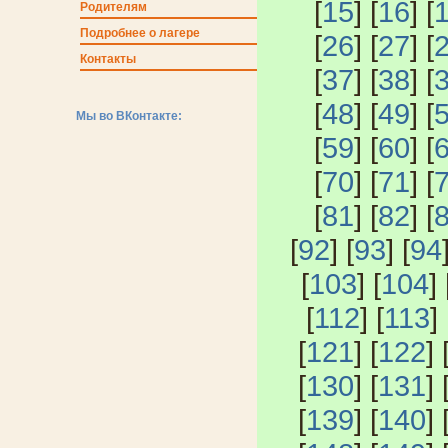
[
15
] [
16
] [
Родителям
Подробнее о лагере
[
26
] [
27
] [
Контакты
[
37
] [
38
] [
[
48
] [
49
] [
Мы во ВКонтакте:
[
59
] [
60
] [
[
70
] [
71
] [
[
81
] [
82
] [
[
92
] [
93
] [
94
[
103
] [
104
] 
[
112
] [
113
] 
[
121
] [
122
] 
[
130
] [
131
] 
[
139
] [
140
] 