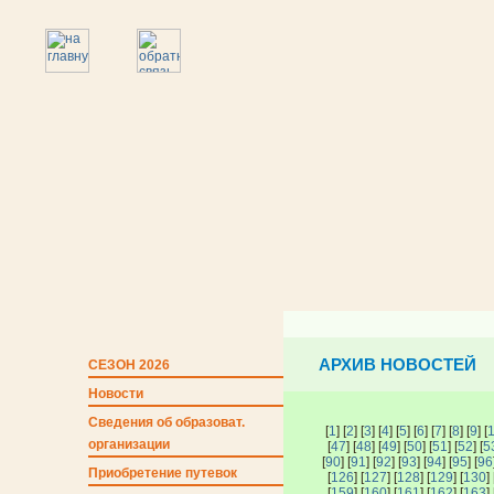
АРХИВ НОВОСТЕЙ
СЕЗОН 2026
Новости
Сведения об образоват.
[
1
] [
2
] [
3
] [
4
] [
5
] [
6
] [
7
] [
8
] [
9
] [
организации
[
47
] [
48
] [
49
] [
50
] [
51
] [
52
] [
5
[
90
] [
91
] [
92
] [
93
] [
94
] [
95
] [
96
Приобретение путевок
[
126
] [
127
] [
128
] [
129
] [
130
] 
[
159
] [
160
] [
161
] [
162
] [
163
] 