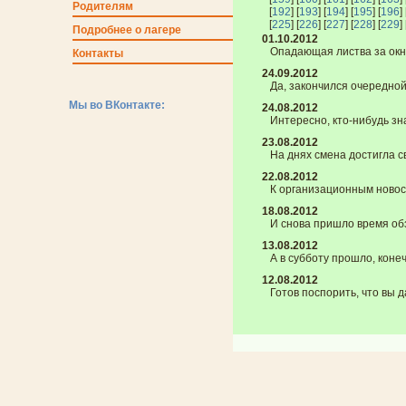
Родителям
[
192
] [
193
] [
194
] [
195
] [
196
] 
[
225
] [
226
] [
227
] [
228
] [
229
] 
Подробнее о лагере
01.10.2012
Опадающая листва за окном
Контакты
24.09.2012
Да, закончился очередной 
Мы во ВКонтакте:
24.08.2012
Интересно, кто-нибудь знае
23.08.2012
На днях смена достигла сво
22.08.2012
К организационным новост
18.08.2012
И снова пришло время обзо
13.08.2012
А в субботу прошло, конеч
12.08.2012
Готов поспорить, что вы д