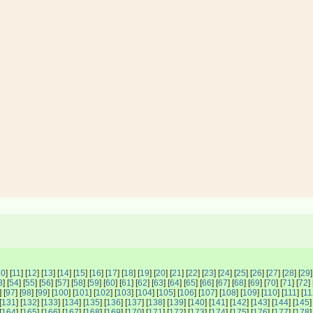
10
] [
11
] [
12
] [
13
] [
14
] [
15
] [
16
] [
17
] [
18
] [
19
] [
20
] [
21
] [
22
] [
23
] [
24
] [
25
] [
26
] [
27
] [
28
] [
29
]
3
] [
54
] [
55
] [
56
] [
57
] [
58
] [
59
] [
60
] [
61
] [
62
] [
63
] [
64
] [
65
] [
66
] [
67
] [
68
] [
69
] [
70
] [
71
] [
72
] 
] [
97
] [
98
] [
99
] [
100
] [
101
] [
102
] [
103
] [
104
] [
105
] [
106
] [
107
] [
108
] [
109
] [
110
] [
111
] [
11
[
131
] [
132
] [
133
] [
134
] [
135
] [
136
] [
137
] [
138
] [
139
] [
140
] [
141
] [
142
] [
143
] [
144
] [
145
]
[
164
] [
165
] [
166
] [
167
] [
168
] [
169
] [
170
] [
171
] [
172
] [
173
] [
174
] [
175
] [
176
] [
177
] [
178
]