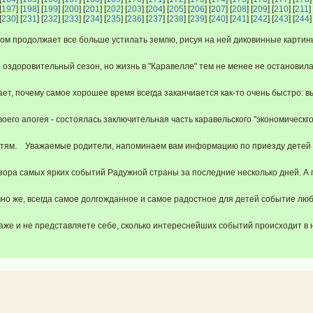
[
197
] [
198
] [
199
] [
200
] [
201
] [
202
] [
203
] [
204
] [
205
] [
206
] [
207
] [
208
] [
209
] [
210
] [
211
] 
[
230
] [
231
] [
232
] [
233
] [
234
] [
235
] [
236
] [
237
] [
238
] [
239
] [
240
] [
241
] [
242
] [
243
] [
244
]
 продолжает все больше устилать землю, рисуя на ней диковинные картины в
оздоровительный сезон, но жизнь в "Каравелле" тем не менее не остановилас
т, почему самое хорошее время всегда заканчиается как-то очень быстро: выхо
его апогея - состоялась заключительная часть каравельского "экономическго 
ям. Уважаемые родители, напоминаем вам информацию по приезду детей в г
ра самых ярких событий Радужной страны за последние несколько дней. А п
но же, всегда самое долгожданное и самое радостное для детей событие любо
аже и не представляете себе, сколько интереснейших событий происходит в