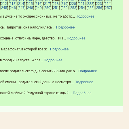
[
212
] [
213
] [
214
] [
215
] [
216
] [
217
] [
218
] [
219
] [
220
] [
221
] [
222
] [
223
] [
224
]
 [
245
] [
246
] [
247
] [
248
] [
249
] [
250
] [
251
] [
252
] [
253
] [
254
] [
255
] [
256
] [
257
]
 духе не то экспрессионизма, не то абстр...
Подробнее
ь. Напротив, она наполнилась ...
Подробнее
дные, отпуск на море, детство... И в...
Подробнее
марафона", в которой все ж...
Подробнее
ород 23 августа. &nbs...
Подробнее
осле родительского дня событий было уже о...
Подробнее
й смены - родительский день. И несмотря...
Подробнее
 нашей любимой Радужной стране каждый ...
Подробнее