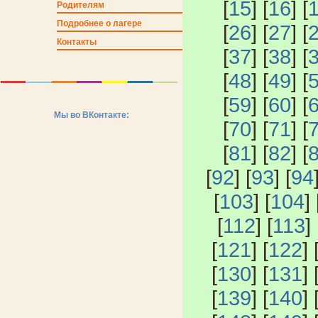
[
15
] [
16
] [
Родителям
Подробнее о лагере
[
26
] [
27
] [
Контакты
[
37
] [
38
] [
[
48
] [
49
] [
[
59
] [
60
] [
Мы во ВКонтакте:
[
70
] [
71
] [
[
81
] [
82
] [
[
92
] [
93
] [
94
[
103
] [
104
] 
[
112
] [
113
] 
[
121
] [
122
] 
[
130
] [
131
] 
[
139
] [
140
] 