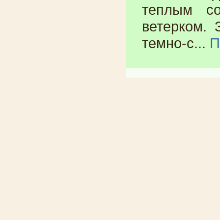
теплым с
ветерком. 
темно-с...
П