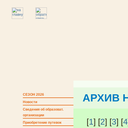
АРХИВ 
СЕЗОН 2026
Новости
Сведения об образоват.
организации
[
1
] [
2
] [
3
] [
4
Приобретение путевок